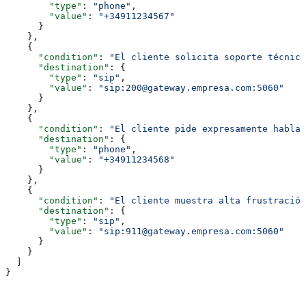
        "type"
: 
"phone"
,
        "value"
: 
"+34911234567"
      }
    },
    {
      "condition"
: 
"El cliente solicita soporte técnico
      "destination"
: {
        "type"
: 
"sip"
,
        "value"
: 
"sip:200@gateway.empresa.com:5060"
      }
    },
    {
      "condition"
: 
"El cliente pide expresamente hablar
      "destination"
: {
        "type"
: 
"phone"
,
        "value"
: 
"+34911234568"
      }
    },
    {
      "condition"
: 
"El cliente muestra alta frustración
      "destination"
: {
        "type"
: 
"sip"
,
        "value"
: 
"sip:911@gateway.empresa.com:5060"
      }
    }
  ]
}