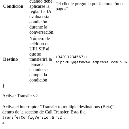
cuándo debe
”el cliente pregunta por facturación o
Condición
aplicarse la
pagos”
regla. La IA
evalúa esta
condición
durante la
conversación.
Número de
teléfono o
URI SIP al
que se
o
+34911234567
Destino
transferirá la
sip:200@gateway.empresa.com:506
llamada
cuando se
cumpla la
condición
1
Activar Transfer v2
Activa el interruptor “Transfer to multiple destinations (Beta)”
dentro de la sección de Call Transfer. Esto fija
a
.
transferConfigVersion
'v2'
2