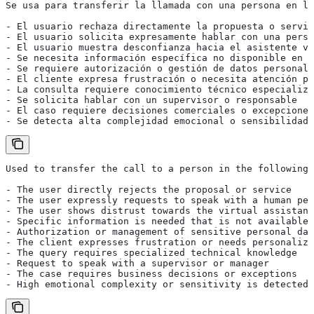
Se usa para transferir la llamada con una persona en lo
- El usuario rechaza directamente la propuesta o servic
- El usuario solicita expresamente hablar con una perso
- El usuario muestra desconfianza hacia el asistente vi
- Se necesita información específica no disponible en e
- Se requiere autorización o gestión de datos personale
- El cliente expresa frustración o necesita atención pe
- La consulta requiere conocimiento técnico especializa
- Se solicita hablar con un supervisor o responsable
- El caso requiere decisiones comerciales o excepciones
- Se detecta alta complejidad emocional o sensibilidad
Used to transfer the call to a person in the following 
- The user directly rejects the proposal or service
- The user expressly requests to speak with a human per
- The user shows distrust towards the virtual assistant
- Specific information is needed that is not available 
- Authorization or management of sensitive personal dat
- The client expresses frustration or needs personalize
- The query requires specialized technical knowledge
- Request to speak with a supervisor or manager
- The case requires business decisions or exceptions
- High emotional complexity or sensitivity is detected