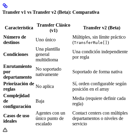
Transfer v1 vs Transfer v2 (Beta): Comparativa
Transfer Clásico
Característica
Transfer v2 (Beta)
(v1)
Número de
Múltiples, sin límite práctico
Uno único
destinos
(
)
TransferRule[]
Una plantilla
Una condición independiente
Condiciones
general
por regla
multiidioma
Enrutamiento
No soportado
por
Soportado de forma nativa
nativamente
departamento
Priorización de
Sí, orden configurable según
No aplica
reglas
posición en el array
Complejidad
Media (requiere definir cada
de
Baja
regla)
configuración
Agentes con un
Contact centers con múltiples
Casos de uso
único punto de
departamentos o niveles de
ideales
escalado
servicio